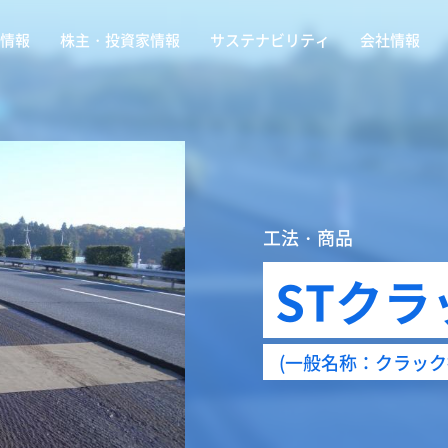
情報
株主・投資家情報
サステナビリティ
会社情報
工法・商品
STク
(一般名称：クラック