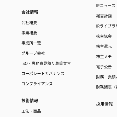
IRニュース
会社情報
経営計画
会社概要
IRライブラ
事業概要
株主総会
事業所一覧
株主還元
グループ会社
株主メモ
ISO・労務費見積り尊重宣言
電子公告
コーポレートガバナンス
財務・業績
コンプライアンス
財務諸表（
技術情報
採用情報
工法・商品