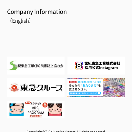
Coｍpany Information
（English）
Copyright(C) Seikitokyukogyo,All right reserved.