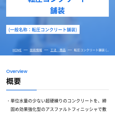
舗装
(一般名称：転圧コンクリート舗装)
HOME
技術情報
工法・商品
転圧コンクリート
舗装 (...
Overview
概要
単位水量の少ない超硬練りのコンクリートを、締
固め効果強化型のアスファルトフィニッシャで敷