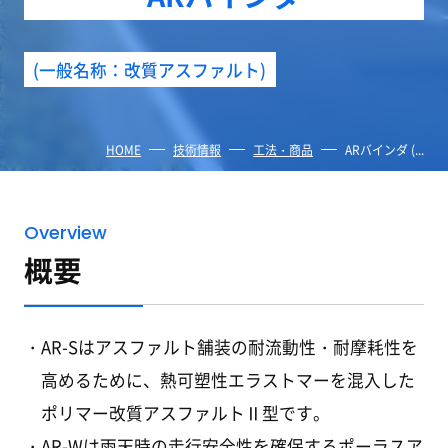
(一般名称：改質アスファルト)
HOME
技術情報
工法・商品
ARバインダ (...
Overview
概要
AR-Sはアスファルト舗装の耐流動性・耐摩耗性を
高めるために、熱可塑性エラストマーを混入した
ポリマー改質アスファルトⅡ型です。
AR-Wは雨天時の走行安全性を確保するポーラスア