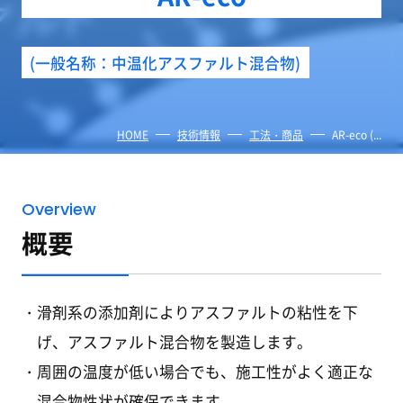
(一般名称：中温化アスファルト混合物)
HOME
技術情報
工法・商品
AR-eco (...
Overview
概要
滑剤系の添加剤によりアスファルトの粘性を下
げ、アスファルト混合物を製造します。
周囲の温度が低い場合でも、施工性がよく適正な
混合物性状が確保できます。